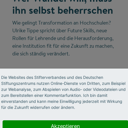
ihn selbst beherrschen
Wie gelingt Transformation an Hochschulen?
Ulrike Tippe spricht über Future Skills, neue
Rollen für Lehrende und die Herausforderung,
eine Institution fit für eine Zukunft zu machen,
die sich ständig verändert.
Die Websites des Stifterverbandes und des Deutschen
Stiftungszentrums nutzen Online-Dienste von Dritten, zum Beispiel
zur Webanalyse, zum Abspielen von Audio- oder Videodateien und
zum Bereitstellen einer Kommentarfunktion. Ich bin damit
einverstanden und kann meine Einwilligung jederzeit mit Wirkung
für die Zukunft widerrufen oder ändern.
©
Akzeptieren