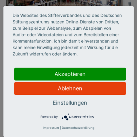
Die Websites des Stifterverbandes und des Deutschen
©
Stiftungszentrums nutzen Online-Dienste von Dritten,
zum Beispiel zur Webanalyse, zum Abspielen von
Audio- oder Videodateien und zum Bereitstellen einer
Kommentarfunktion. Ich bin damit einverstanden und
STIFTERVERBAND
kann meine Einwilligung jederzeit mit Wirkung für die
Wirkung ins Große
Zukunft widerrufen oder ändern.
denken
Akzeptieren
Wie man mit kleinen Stellschrauben viel bewirken kann, hat
der Stifterverband mit seiner Jubiläumsinitiative „Wirkung
Ablehnen
hoch 100“ gezeigt – und dabei etablierte Fördergrundsätze
ganz neu gedacht.
Einstellungen
Powered by
Impressum
|
Datenschutzerklärung