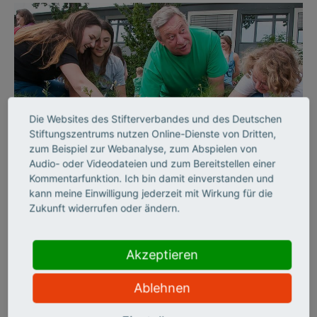
Die Websites des Stifterverbandes und des Deutschen
Stiftungszentrums nutzen Online-Dienste von Dritten,
©
zum Beispiel zur Webanalyse, zum Abspielen von
Audio- oder Videodateien und zum Bereitstellen einer
Kommentarfunktion. Ich bin damit einverstanden und
kann meine Einwilligung jederzeit mit Wirkung für die
AUSSERSCHULISCHES LERNEN
Zukunft widerrufen oder ändern.
„Unsere Filme sollen
nicht nur Wissen
Akzeptieren
vermitteln, sondern auch
Ablehnen
Spaß machen“