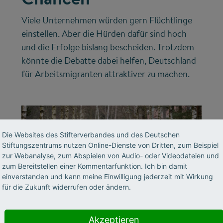
Viele Unternehmen würden gern Flüchtlinge
einstellen. Aber die Hürden dafür sind hoch
und die Erfolge bislang bescheiden. Trotzdem
könnte die Debatte dabei helfen, Deutschland
für Arbeitsmigranten attraktiver zu machen.
Die Websites des Stifterverbandes und des Deutschen
Stiftungszentrums nutzen Online-Dienste von Dritten, zum Beispiel
zur Webanalyse, zum Abspielen von Audio- oder Videodateien und
zum Bereitstellen einer Kommentarfunktion. Ich bin damit
einverstanden und kann meine Einwilligung jederzeit mit Wirkung
für die Zukunft widerrufen oder ändern.
©
Akzeptieren