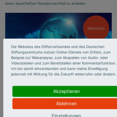
einen dauerhaften Standortnachteil zu erleiden.
MEINUNG
Die Websites des Stifterverbandes und des Deutschen
Stiftungszentrums nutzen Online-Dienste von Dritten, zum
Beispiel zur Webanalyse, zum Abspielen von Audio- oder
Videodateien und zum Bereitstellen einer Kommentarfunktion.
©
Ich bin damit einverstanden und kann meine Einwilligung
jederzeit mit Wirkung für die Zukunft widerrufen oder ändern.
INNOVATIONSSYSTEM
Andrea Frank über
Akzeptieren
sicherheits­relevante
Ablehnen
Forschung
Einstellungen