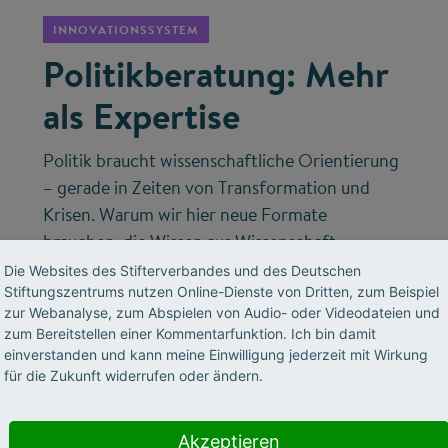
INNOVATIONSSYSTEM
Politikberatung: Mehr
als Expertise
Politik braucht wissenschaftliche Orientierung
– gerade in Zeiten von Transformation und
Krisen. Warum wir hier neue Formate
brauchen, die Wissen aus Wissenschaft,
Wirtschaft und Gesellschaft bündeln, erklärt
Die Websites des Stifterverbandes und des Deutschen
Stiftungszentrums nutzen Online-Dienste von Dritten, zum Beispiel
Volker Meyer-Guckel, Generalsekretär des
zur Webanalyse, zum Abspielen von Audio- oder Videodateien und
Stifterverbandes.
zum Bereitstellen einer Kommentarfunktion. Ich bin damit
einverstanden und kann meine Einwilligung jederzeit mit Wirkung
für die Zukunft widerrufen oder ändern.
Akzeptieren