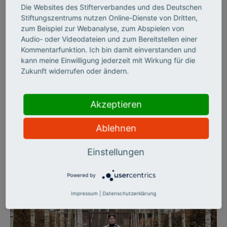
Die Websites des Stifterverbandes und des Deutschen
©
Stiftungszentrums nutzen Online-Dienste von Dritten,
zum Beispiel zur Webanalyse, zum Abspielen von
Audio- oder Videodateien und zum Bereitstellen einer
Kommentarfunktion. Ich bin damit einverstanden und
CHANCENGERECHTIGKEIT
kann meine Einwilligung jederzeit mit Wirkung für die
Wie digital muss Schule
Zukunft widerrufen oder ändern.
sein?
Akzeptieren
Aktuelle Studien zeigen: In deutschen Schulen ist der digitale
Wandel noch nicht angekommen. Es mangelt an Equipment, an
Ablehnen
Konzepten, an Lehrern, die sich auf die neuen Medien
einlassen wollen. Dass es auch anders geht, zeigen zwei
Einstellungen
Schulen aus Bayern und dem Saarland.
Powered by
Impressum
|
Datenschutzerklärung