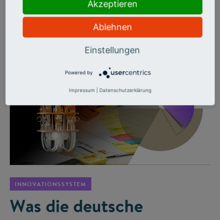
Cybersicherheit bis Krisentechnologien: Hochschulen sind
Akzeptieren
bereit, brauchen aber weniger Bürokratie, bessere
Infrastruktur und echte Netzwerke.
Ablehnen
Einstellungen
Powered by
Impressum
|
Datenschutzerklärung
©
INNOVATIONSSYSTEM
Was die deutsche