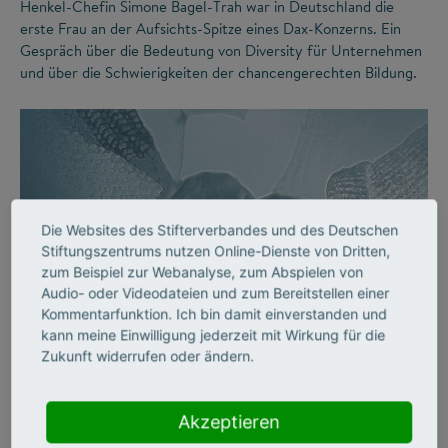
Henkel-Chefin Simone Bagel-Trah war in Deutschland die
erste Frau an der Aufsichts-Spitze eines Dax-Konzerns. Ein
Gespräch über die Bedeutung von Diversity für Unternehmen
und über die Schwierigkeiten der chancengerechten Bildung.
Die Websites des Stifterverbandes und des Deutschen
Stiftungszentrums nutzen Online-Dienste von Dritten,
zum Beispiel zur Webanalyse, zum Abspielen von
Audio- oder Videodateien und zum Bereitstellen einer
©
Kommentarfunktion. Ich bin damit einverstanden und
kann meine Einwilligung jederzeit mit Wirkung für die
Zukunft widerrufen oder ändern.
DIVERSITY
Vielfalt an Hochschulen
Akzeptieren