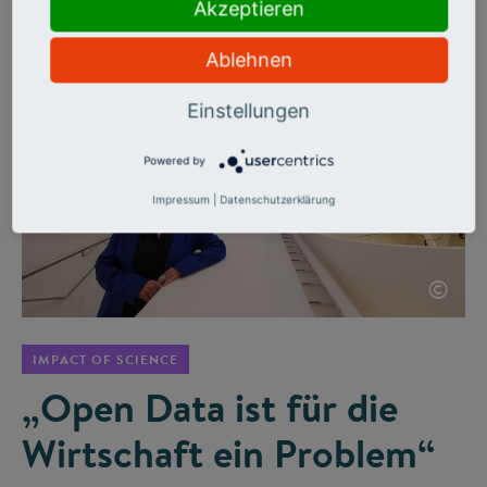
wertvolle Erkenntnisse, beispielsweise für die
Akzeptieren
Impfstoffentwicklung.
Ablehnen
Einstellungen
Powered by
Impressum
|
Datenschutzerklärung
©
IMPACT OF SCIENCE
„Open Data ist für die
Wirtschaft ein Problem“