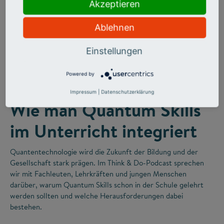
Akzeptieren
Ablehnen
Einstellungen
©
Powered by
FUTURE SKILLS
Impressum
|
Datenschutzerklärung
Wie man Quantum Skills
im Unterricht integriert
Quantentechnologie wird die Zukunft der Bildung und der
Gesellschaft stark prägen. Im Think & Do-Podcast sprechen
wir mit Fachleuten, Lehrkräften und jungen Menschen
darüber, warum Quantum Skills schon in der Schule gelehrt
werden sollten und welche Herausforderungen dabei
bestehen.