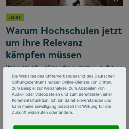
LEHRE
Warum Hochschulen jetzt
um ihre Relevanz
kämpfen müssen
Die Frage ist nicht, ob KI die Lehre revolutioniert, sondern wie
wir sie sinnvoll integrieren. Im Videointerview erzählt der
Die Websites des Stifterverbandes und des Deutschen
Religionswissenschaftler Bernhard Lange vom disruptiven
Stiftungszentrums nutzen Online-Dienste von Dritten,
Wandel in Hochschulen und wie Unternehmen diesen
zum Beispiel zur Webanalyse, zum Abspielen von
befeuern werden.
Audio- oder Videodateien und zum Bereitstellen einer
Kommentarfunktion. Ich bin damit einverstanden und
kann meine Einwilligung jederzeit mit Wirkung für die
Zukunft widerrufen oder ändern.