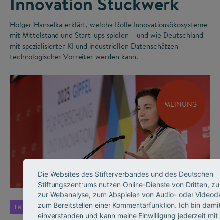
Innovation Stückwerk
Holger Hanselka erklärt, welche Rolle Innovationsökosysteme
mit Mittelstand und Start-ups spielen – und wie Deutschland
mit spezialisierter KI und industriellen Datenschätzen
technologischer Vorreiter werden kann.
MEINUNG
©
Die Websites des Stifterverbandes und des Deutschen
Stiftungszentrums nutzen Online-Dienste von Dritten, zu
zur Webanalyse, zum Abspielen von Audio- oder Videod
zum Bereitstellen einer Kommentarfunktion. Ich bin dami
INNOVATIONSSYSTEM
einverstanden und kann meine Einwilligung jederzeit mit