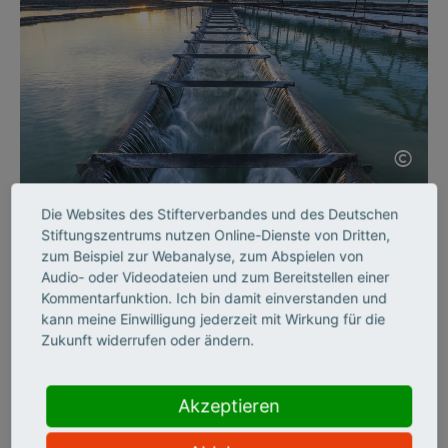
©
Die Websites des Stifterverbandes und des Deutschen
SCIENCE ENTREPRENEURSHIP
Stiftungszentrums nutzen Online-Dienste von Dritten,
Intelligente Sensoren
zum Beispiel zur Webanalyse, zum Abspielen von
Audio- oder Videodateien und zum Bereitstellen einer
Kommentarfunktion. Ich bin damit einverstanden und
Wasserproben in Sekundenschnelle analysieren? Die Sensoren
kann meine Einwilligung jederzeit mit Wirkung für die
des jungen Start-ups InProSens machen es möglich. Teil 3
Zukunft widerrufen oder ändern.
unserer Reihe Gründerporträts.
Akzeptieren