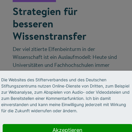
Strategien für
besseren
Wissenstransfer
Der viel zitierte Elfenbeinturm in der
Wissenschaft ist ein Auslaufmodell: Heute sind
Universitäten und Fachhochschulen immer
öfter als wissenschaftliche Partner von
Die Websites des Stifterverbandes und des Deutschen
Städten und Kommunen gefragt und
Stiftungszentrums nutzen Online-Dienste von Dritten, zum Beispiel
gefordert, wenn es gilt, gesellschaftlichen
zur Webanalyse, zum Abspielen von Audio- oder Videodateien und
Herausforderungen zu begegnen. Der
zum Bereitstellen einer Kommentarfunktion. Ich bin damit
Stifterverband begleitet und fördert die
einverstanden und kann meine Einwilligung jederzeit mit Wirkung
für die Zukunft widerrufen oder ändern.
Entwicklung wirkungsvoller Transferstrategien.
Akzeptieren