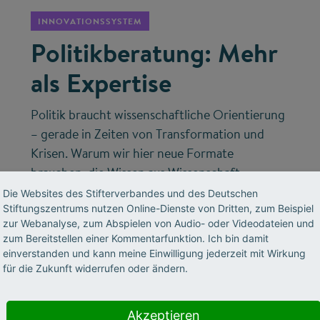
INNOVATIONSSYSTEM
Politikberatung: Mehr
als Expertise
Politik braucht wissenschaftliche Orientierung
– gerade in Zeiten von Transformation und
Krisen. Warum wir hier neue Formate
brauchen, die Wissen aus Wissenschaft,
Wirtschaft und Gesellschaft bündeln, erklärt
Die Websites des Stifterverbandes und des Deutschen
Stiftungszentrums nutzen Online-Dienste von Dritten, zum Beispiel
Volker Meyer-Guckel, Generalsekretär des
zur Webanalyse, zum Abspielen von Audio- oder Videodateien und
Stifterverbandes.
zum Bereitstellen einer Kommentarfunktion. Ich bin damit
einverstanden und kann meine Einwilligung jederzeit mit Wirkung
für die Zukunft widerrufen oder ändern.
Akzeptieren