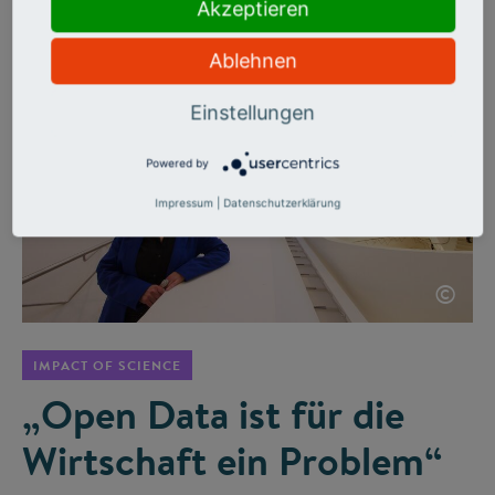
wertvolle Erkenntnisse, beispielsweise für die
Akzeptieren
Impfstoffentwicklung.
Ablehnen
Einstellungen
Powered by
Impressum
|
Datenschutzerklärung
©
IMPACT OF SCIENCE
„Open Data ist für die
Wirtschaft ein Problem“