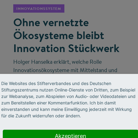
INNOVATIONSSYSTEM
Ohne vernetzte
Ökosysteme bleibt
Innovation Stückwerk
Holger Hanselka erklärt, welche Rolle
Innovationsökosysteme mit Mittelstand und
Start-ups spielen – und wie Deutschland mit
Die Websites des Stifterverbandes und des Deutschen
spezialisierter KI und industriellen
Stiftungszentrums nutzen Online-Dienste von Dritten, zum Beispiel
Datenschätzen technologischer Vorreiter
zur Webanalyse, zum Abspielen von Audio- oder Videodateien und
werden kann.
zum Bereitstellen einer Kommentarfunktion. Ich bin damit
einverstanden und kann meine Einwilligung jederzeit mit Wirkung
für die Zukunft widerrufen oder ändern.
Akzeptieren