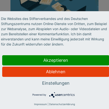
Die Websites des Stifterverbandes und des Deutschen
©
Stiftungszentrums nutzen Online-Dienste von Dritten, zum Beispiel
zur Webanalyse, zum Abspielen von Audio- oder Videodateien und
zum Bereitstellen einer Kommentarfunktion. Ich bin damit
BILDUNGSSYSTEM
einverstanden und kann meine Einwilligung jederzeit mit Wirkung
für die Zukunft widerrufen oder ändern.
TU Nürnberg: Eine Uni
ganz neuen Stils
Akzeptieren
In Nürnberg soll eine Hochschule mit
Ablehnen
Modellcharakter entstehen: konsequent
interdisziplinär, mit innovativem
Einstellungen
Fächerspektrum, neuen Lehrmethoden und
Departmentstruktur. Ein Interview mit
Powered by
Wolfgang Hermann.
Impressum
|
Datenschutzerklärung