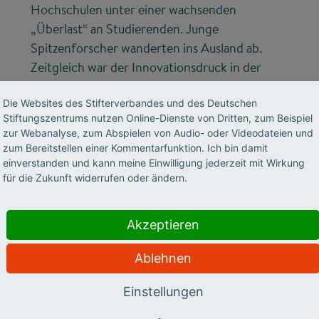
Hochschulen unter einer wachsenden
„Überlast“ an Studierenden. Junge
Spitzenforscher wanderten ins Ausland ab.
Zeitgleich war der Innovationsdruck in der
deutschen Wirtschaft hoch.
Die Websites des Stifterverbandes und des Deutschen
Stiftungszentrums nutzen Online-Dienste von Dritten, zum Beispiel
zur Webanalyse, zum Abspielen von Audio- oder Videodateien und
zum Bereitstellen einer Kommentarfunktion. Ich bin damit
einverstanden und kann meine Einwilligung jederzeit mit Wirkung
für die Zukunft widerrufen oder ändern.
Akzeptieren
©
Ablehnen
Einstellungen
STIFTERVERBAND