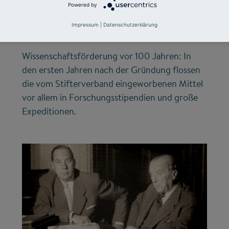
Millionen für die
Powered by
Wissenschaft
Impressum
|
Datenschutzerklärung
Wissenschaftsförderung vor 100 Jahren: In
den ersten Jahren nach der Gründung flossen
die vom Stifterverband eingeworbenen Mittel
vor allem in Forschungsstipendien und große
Expeditionen.