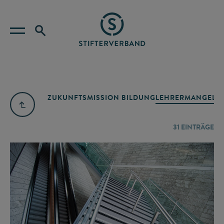
ZUKUNFTSMISSION BILDUNG
LEHRERMANGEL
A
31
EINTRÄGE