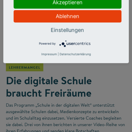
Akzeptieren
Ablehnen
Einstellungen
Powered by
©
Impressum
|
Datenschutzerklärung
LEHRERMANGEL
Die digitale Schule
braucht Freiräume
Das Programm „Schule in der digitalen Welt“ unterstützt
ausgewählte Schulen dabei, Medienkonzepte zu entwickeln
und im Schulalltag einzusetzen. Versierte Coaches begleiten
sie dabei. Drei von ihnen berichten in unserer Video-Reihe von
ihren Erfahrungen und senden klare Botschaften.