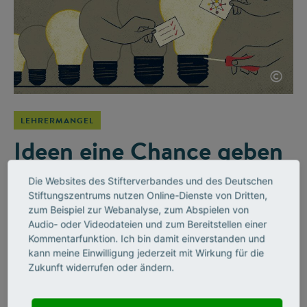
©
LEHRERMANGEL
Ideen eine Chance geben
Die Mathematikerin Kristina Reiss begleitet den Stifterverband
Die Websites des Stifterverbandes und des Deutschen
bei der Initiative Wirkung hoch 100 als Beiratsmitglied. Ein
Stiftungszentrums nutzen Online-Dienste von Dritten,
Gespräch darüber, wie Schulen auf die Herausforderungen
zum Beispiel zur Webanalyse, zum Abspielen von
von der digitalen Revolution bis zum Klimawandel reagieren –
Audio- oder Videodateien und zum Bereitstellen einer
und warum sie darin eine enge Verbindung zur
Kommentarfunktion. Ich bin damit einverstanden und
kann meine Einwilligung jederzeit mit Wirkung für die
Stifterverbands-Initiative sieht.
Zukunft widerrufen oder ändern.