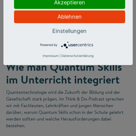
Akzeptieren
Ablehnen
Einstellungen
©
Powered by
FUTURE SKILLS
Impressum
|
Datenschutzerklärung
Wie man Quantum Skills
im Unterricht integriert
Quantentechnologie wird die Zukunft der Bildung und der
Gesellschaft stark prägen. Im Think & Do-Podcast sprechen
wir mit Fachleuten, Lehrkräften und jungen Menschen
darüber, warum Quantum Skills schon in der Schule gelehrt
werden sollten und welche Herausforderungen dabei
bestehen.