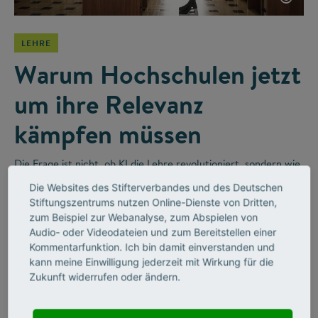
LEHRE
Warum Hochschulen jetzt
um ihre Relevanz
kämpfen müssen
Die Frage ist nicht, ob KI die Lehre revolutioniert, sondern wie
wir sie sinnvoll integrieren. Im Videointerview erzählt der
Die Websites des Stifterverbandes und des Deutschen
Religionswissenschaftler Bernhard Lange vom disruptiven
Stiftungszentrums nutzen Online-Dienste von Dritten,
Wandel in Hochschulen und wie Unternehmen diesen
zum Beispiel zur Webanalyse, zum Abspielen von
befeuern werden.
Audio- oder Videodateien und zum Bereitstellen einer
Kommentarfunktion. Ich bin damit einverstanden und
kann meine Einwilligung jederzeit mit Wirkung für die
Zukunft widerrufen oder ändern.