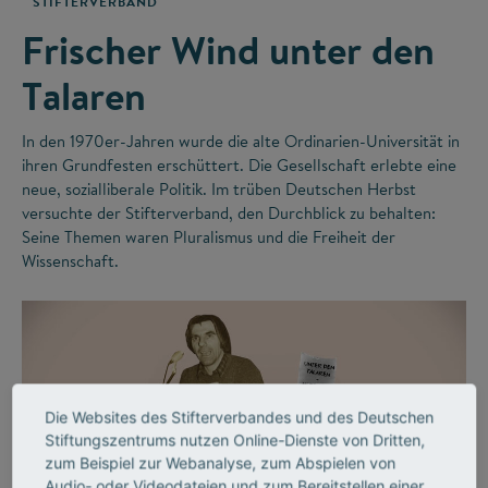
STIFTERVERBAND
Frischer Wind unter den
Talaren
In den 1970er-Jahren wurde die alte Ordinarien-Universität in
ihren Grundfesten erschüttert. Die Gesellschaft erlebte eine
neue, sozialliberale Politik. Im trüben Deutschen Herbst
versuchte der Stifterverband, den Durchblick zu behalten:
Seine Themen waren Pluralismus und die Freiheit der
Wissenschaft.
Die Websites des Stifterverbandes und des Deutschen
Stiftungszentrums nutzen Online-Dienste von Dritten,
zum Beispiel zur Webanalyse, zum Abspielen von
Audio- oder Videodateien und zum Bereitstellen einer