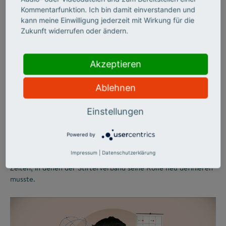
Kommentarfunktion. Ich bin damit einverstanden und
©
kann meine Einwilligung jederzeit mit Wirkung für die
Zukunft widerrufen oder ändern.
STIFTERVERBAND
Zwischen
Akzeptieren
Wirtschaftsboom und
Ablehnen
Bildungskatastrophe
Einstellungen
Während in den 1960er-Jahren frischer Wind durch die
Powered by
deutsche Wirtschaft wehte, formierte sich auf dem Bildungs-
Impressum
|
Datenschutzerklärung
und Wissenschaftssektor öffentlicher Protest. Bewegte
Zeiten, in denen der Stifterverband seine Rolle neu definieren
musste.