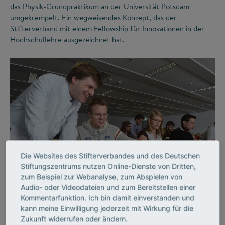
das Physik-Grundpraktikum an der Universität Potsdam
umgekrempelt. Ein wegweisendes Konzept, das der
Stifterverband mit einem Fellowship für Innovationen in der
Hochschullehre ausgezeichnet hat.
Die Websites des Stifterverbandes und des Deutschen
©
Stiftungszentrums nutzen Online-Dienste von Dritten,
zum Beispiel zur Webanalyse, zum Abspielen von
Audio- oder Videodateien und zum Bereitstellen einer
LEHRE
Kommentarfunktion. Ich bin damit einverstanden und
Lehrende, die begeistern
kann meine Einwilligung jederzeit mit Wirkung für die
Zukunft widerrufen oder ändern.