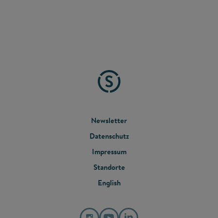
FOOTER
Newsletter
Datenschutz
MENU
Impressum
Standorte
English