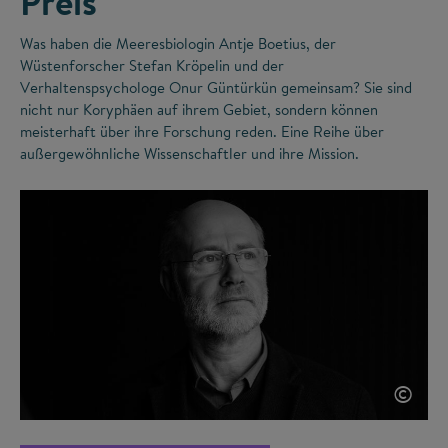
Preis
Was haben die Meeresbiologin Antje Boetius, der
Wüstenforscher Stefan Kröpelin und der
Verhaltenspsychologe Onur Güntürkün gemeinsam? Sie sind
nicht nur Koryphäen auf ihrem Gebiet, sondern können
meisterhaft über ihre Forschung reden. Eine Reihe über
außergewöhnliche Wissenschaftler und ihre Mission.
©