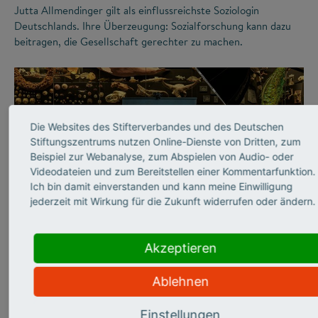
Jutta Allmendinger gilt als einflussreichste Soziologin
Deutschlands. Ihre Überzeugung: Sozialforschung kann dazu
beitragen, die Gesellschaft gerechter zu machen.
Die Websites des Stifterverbandes und des Deutschen
Stiftungszentrums nutzen Online-Dienste von Dritten, zum
Beispiel zur Webanalyse, zum Abspielen von Audio- oder
Videodateien und zum Bereitstellen einer Kommentarfunktion.
Ich bin damit einverstanden und kann meine Einwilligung
jederzeit mit Wirkung für die Zukunft widerrufen oder ändern.
©
Akzeptieren
WISSENSCHAFTSKOMMUNIKATION
Abtauchen in die graue
Ablehnen
Einstellungen