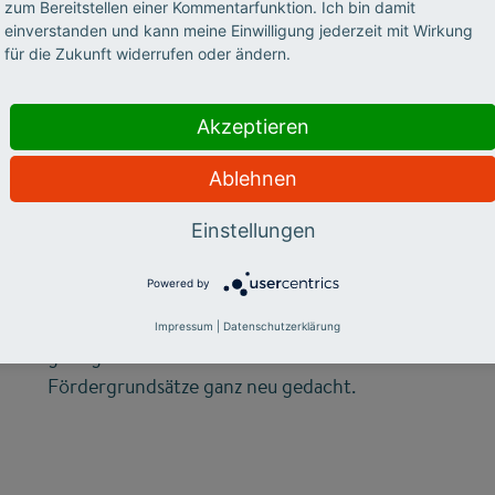
zum Bereitstellen einer Kommentarfunktion. Ich bin damit
einverstanden und kann meine Einwilligung jederzeit mit Wirkung
©
für die Zukunft widerrufen oder ändern.
STIFTERVERBAND
Akzeptieren
Wirkung ins Große
Ablehnen
denken
Einstellungen
Wie man mit kleinen Stellschrauben viel
Powered by
bewirken kann, hat der Stifterverband mit
seiner Jubiläumsinitiative „Wirkung hoch 100“
Impressum
|
Datenschutzerklärung
gezeigt – und dabei etablierte
Fördergrundsätze ganz neu gedacht.