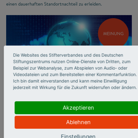
einen dauerhaften Standortnachteil zu erleiden.
MEINUNG
Die Websites des Stifterverbandes und des Deutschen
Stiftungszentrums nutzen Online-Dienste von Dritten, zum
Beispiel zur Webanalyse, zum Abspielen von Audio- oder
Videodateien und zum Bereitstellen einer Kommentarfunktion.
©
Ich bin damit einverstanden und kann meine Einwilligung
jederzeit mit Wirkung für die Zukunft widerrufen oder ändern.
INNOVATIONSSYSTEM
Andrea Frank über
Akzeptieren
sicherheits­relevante
Ablehnen
Forschung
Einstellungen