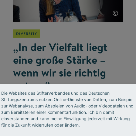
©
DIVERSITY
„In der Vielfalt liegt
eine große Stärke –
wenn wir sie richtig
nutzen“
Die Websites des Stifterverbandes und des Deutschen
Henkel-Chefin Simone Bagel-Trah war in
Stiftungszentrums nutzen Online-Dienste von Dritten, zum Beispiel
zur Webanalyse, zum Abspielen von Audio- oder Videodateien und
Deutschland die erste Frau an der Aufsichts-
zum Bereitstellen einer Kommentarfunktion. Ich bin damit
Spitze eines Dax-Konzerns. Ein Gespräch über
einverstanden und kann meine Einwilligung jederzeit mit Wirkung
die Bedeutung von Diversity für Unternehmen
für die Zukunft widerrufen oder ändern.
und über die Schwierigkeiten der