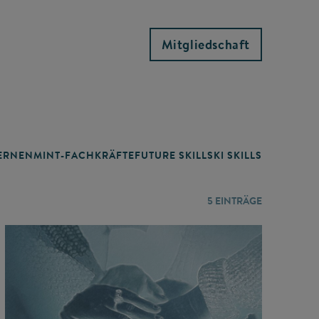
Mitgliedschaft
RNEN
MINT-FACHKRÄFTE
FUTURE SKILLS
KI SKILLS
LERNORTE
5
EINTRÄGE