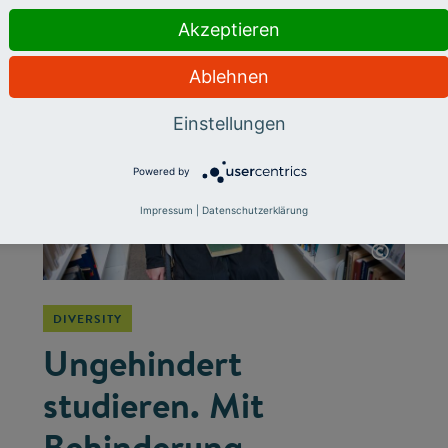
chancengerechten Bildung.
Akzeptieren
Ablehnen
Einstellungen
Powered by
Impressum
|
Datenschutzerklärung
©
DIVERSITY
Ungehindert
studieren. Mit
Behinderung.