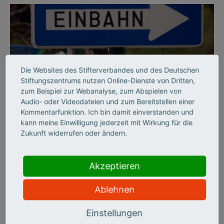
Die Websites des Stifterverbandes und des Deutschen
Stiftungszentrums nutzen Online-Dienste von Dritten,
zum Beispiel zur Webanalyse, zum Abspielen von
Audio- oder Videodateien und zum Bereitstellen einer
©
Kommentarfunktion. Ich bin damit einverstanden und
kann meine Einwilligung jederzeit mit Wirkung für die
Zukunft widerrufen oder ändern.
BILDUNGSSYSTEM
Per Einbahnstraße durch
Akzeptieren
die Hochschulbildung
Ablehnen
Der Stifterverband hat die deutschen Hochschulen zehn Jahre
Einstellungen
lang auf sechs Handlungsfeldern beobachtet und zieht ein