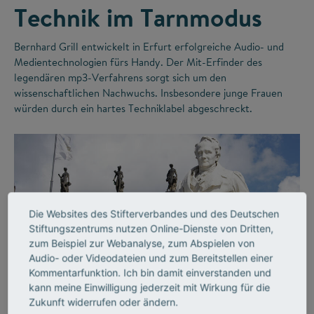
Technik im Tarnmodus
Bernhard Grill entwickelt in Erfurt erfolgreiche Audio- und
Medientechnologien fürs Handy. Der Mit-Erfinder des
legendären mp3-Verfahrens sorgt sich um den
wissenschaftlichen Nachwuchs. Insbesondere junge Frauen
würden durch ein hartes Techniklabel abgeschreckt.
Die Websites des Stifterverbandes und des Deutschen
Stiftungszentrums nutzen Online-Dienste von Dritten,
zum Beispiel zur Webanalyse, zum Abspielen von
Audio- oder Videodateien und zum Bereitstellen einer
©
Kommentarfunktion. Ich bin damit einverstanden und
kann meine Einwilligung jederzeit mit Wirkung für die
Zukunft widerrufen oder ändern.