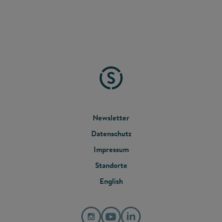
FOOTER
Newsletter
Datenschutz
MENU
Impressum
Standorte
English