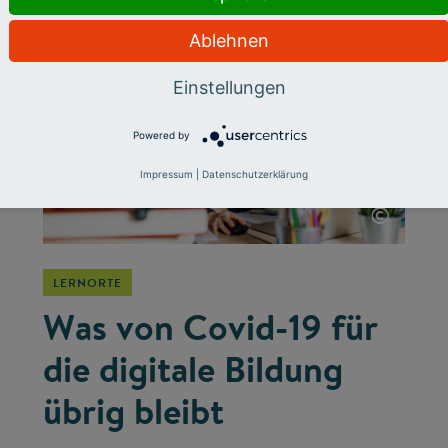
Ablehnen
Einstellungen
Powered by
Impressum
|
Datenschutzerklärung
©
LERNORTE
Was von Covid-19 für
die digitale Bildung
übrig bleibt