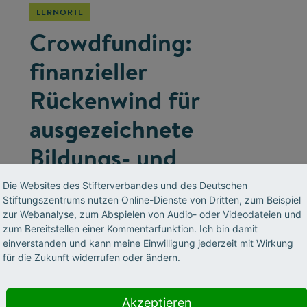
LERNORTE
Crowdfunding:
finanzieller
Rückenwind für
ausgezeichnete
Bildungs- und
Forschungsprojekte
Die Websites des Stifterverbandes und des Deutschen
Stiftungszentrums nutzen Online-Dienste von Dritten, zum Beispiel
zur Webanalyse, zum Abspielen von Audio- oder Videodateien und
Neuen Ideen und Ansätzen zum Durchbruch
zum Bereitstellen einer Kommentarfunktion. Ich bin damit
verhelfen – das ist das Ziel der Stifterverbands-
einverstanden und kann meine Einwilligung jederzeit mit Wirkung
Kampagne „Wirkung hoch 100“. Dabei werden
für die Zukunft widerrufen oder ändern.
auch anderen Formen der Projektfinanzierung
wie Crowdfunding ausprobiert.
Akzeptieren