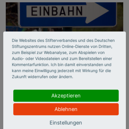
Die Websites des Stifterverbandes und des Deutschen
Stiftungszentrums nutzen Online-Dienste von Dritten,
zum Beispiel zur Webanalyse, zum Abspielen von
Audio- oder Videodateien und zum Bereitstellen einer
©
Kommentarfunktion. Ich bin damit einverstanden und
kann meine Einwilligung jederzeit mit Wirkung für die
Zukunft widerrufen oder ändern.
BILDUNGSSYSTEM
Per Einbahnstraße durch
Akzeptieren
die Hochschulbildung
Ablehnen
Der Stifterverband hat die deutschen Hochschulen zehn Jahre
Einstellungen
lang auf sechs Handlungsfeldern beobachtet und zieht ein