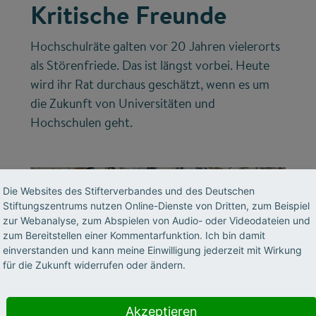
Kritische Freunde
Hochschulräte galten vor 20 Jahren vielerorts
als Störenfriede. Das ist längst vorbei. Heute
wird ihr Rat durchaus geschätzt, wenn es um
die Zukunft von Universitäten und
Hochschulen geht.
Die Websites des Stifterverbandes und des Deutschen
Stiftungszentrums nutzen Online-Dienste von Dritten, zum Beispiel
zur Webanalyse, zum Abspielen von Audio- oder Videodateien und
zum Bereitstellen einer Kommentarfunktion. Ich bin damit
einverstanden und kann meine Einwilligung jederzeit mit Wirkung
für die Zukunft widerrufen oder ändern.
©
Akzeptieren