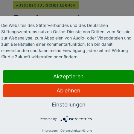
AUSSERSCHULISCHES LERNEN
Begabung und
Die Websites des Stifterverbandes und des Deutschen
Zuwanderung
Stiftungszentrums nutzen Online-Dienste von Dritten, zum Beispiel
zur Webanalyse, zum Abspielen von Audio- oder Videodateien und
Kinder und Jugendliche mit einer
zum Bereitstellen einer Kommentarfunktion. Ich bin damit
einverstanden und kann meine Einwilligung jederzeit mit Wirkung
Zuwanderungsgeschichte haben nicht die
für die Zukunft widerrufen oder ändern.
gleichen Chancen, ihre Begabungen zu
entfalten. Oft hemmen sie sprachliche
Hürden, kulturelle Unterschiede oder auch ein
Akzeptieren
ungeklärter Aufenthaltsstatus. Aber an einem
Ablehnen
fehlt es ganz besonders, erzählt die
Bildungsexpertin Ulrike Leikhof im Think&Do-
Einstellungen
Podcast.
Powered by
Impressum
|
Datenschutzerklärung