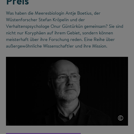
Preis
Was haben die Meeresbiologin Antje Boetius, der
Wüstenforscher Stefan Kröpelin und der
Verhaltenspsychologe Onur Güntürkün gemeinsam? Sie sind
nicht nur Koryphäen auf ihrem Gebiet, sondern können
meisterhaft über ihre Forschung reden. Eine Reihe über
außergewöhnliche Wissenschaftler und ihre Mission.
©