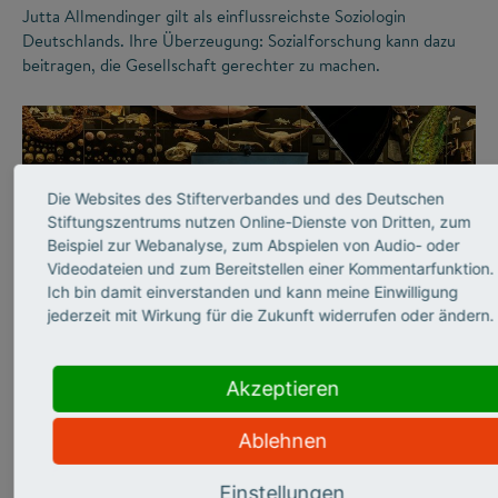
Jutta Allmendinger gilt als einflussreichste Soziologin
Deutschlands. Ihre Überzeugung: Sozialforschung kann dazu
beitragen, die Gesellschaft gerechter zu machen.
Die Websites des Stifterverbandes und des Deutschen
Stiftungszentrums nutzen Online-Dienste von Dritten, zum
Beispiel zur Webanalyse, zum Abspielen von Audio- oder
Videodateien und zum Bereitstellen einer Kommentarfunktion.
Ich bin damit einverstanden und kann meine Einwilligung
jederzeit mit Wirkung für die Zukunft widerrufen oder ändern.
©
Akzeptieren
WISSENSCHAFTSKOMMUNIKATION
Abtauchen in die graue
Ablehnen
Einstellungen