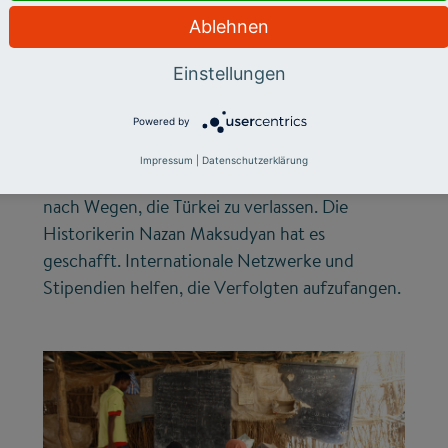
CHANCENGERECHTIGKEIT
Ablehnen
Türkei - Wenn
Einstellungen
Forscher zu
Flüchtlingen werden
Powered by
Impressum
|
Datenschutzerklärung
Immer mehr türkische Wissenschaftler suchen
nach Wegen, die Türkei zu verlassen. Die
Historikerin Nazan Maksudyan hat es
geschafft. Internationale Netzwerke und
Stipendien helfen, die Verfolgten aufzufangen.