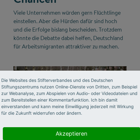
Viele Unternehmen würden gern Flüchtlinge
einstellen. Aber die Hürden dafür sind hoch
und die Erfolge bislang bescheiden. Trotzdem
könnte die Debatte dabei helfen, Deutschland
für Arbeitsmigranten attraktiver zu machen.
Die Websites des Stifterverbandes und des Deutschen
Stiftungszentrums nutzen Online-Dienste von Dritten, zum Beispiel
zur Webanalyse, zum Abspielen von Audio- oder Videodateien und
zum Bereitstellen einer Kommentarfunktion. Ich bin damit
einverstanden und kann meine Einwilligung jederzeit mit Wirkung
für die Zukunft widerrufen oder ändern.
©
Akzeptieren