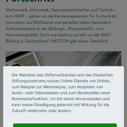
Mathematik, Informatik, Naturwissenschaften und Technik –
kurz MINT – gelten als die Kernkompetenzen für Fortschritt,
Innovation und Wohlstand und genießen daher besondere
Aufmerksamkeit in der Bildungs-, Wissenschafts- und
Innovationspolitik. Doch wie steht es zurzeit um die MINT-
Bildung in Deutschland? MERTON gibt einen Überblick.
Die Websites des Stifterverbandes und des Deutschen
Stiftungszentrums nutzen Online-Dienste von Dritten,
zum Beispiel zur Webanalyse, zum Abspielen von
Audio- oder Videodateien und zum Bereitstellen einer
Kommentarfunktion. Ich bin damit einverstanden und
kann meine Einwilligung jederzeit mit Wirkung für die
©
Zukunft widerrufen oder ändern.