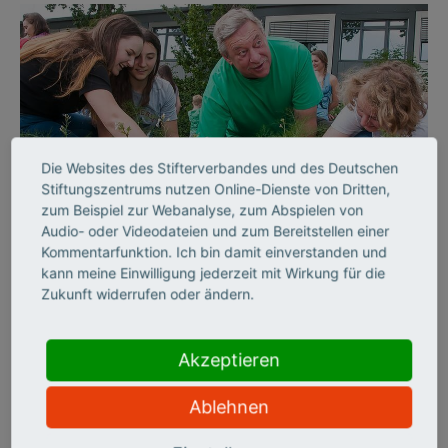
Die Websites des Stifterverbandes und des Deutschen
Stiftungszentrums nutzen Online-Dienste von Dritten,
©
zum Beispiel zur Webanalyse, zum Abspielen von
Audio- oder Videodateien und zum Bereitstellen einer
Kommentarfunktion. Ich bin damit einverstanden und
kann meine Einwilligung jederzeit mit Wirkung für die
AUSSERSCHULISCHES LERNEN
Zukunft widerrufen oder ändern.
„Unsere Filme sollen
nicht nur Wissen
Akzeptieren
vermitteln, sondern auch
Ablehnen
Spaß machen“