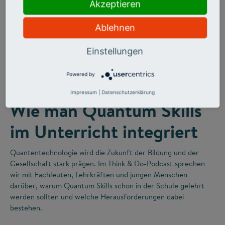
Akzeptieren
Ablehnen
Einstellungen
©
Powered by
FUTURE SKILLS
Impressum
|
Datenschutzerklärung
Wie man Quantum Skills
im Unterricht integriert
Quantentechnologie wird die Zukunft der Bildung und der
Gesellschaft stark prägen. Im Think & Do-Podcast sprechen
wir mit Fachleuten, Lehrkräften und jungen Menschen
darüber, warum Quantum Skills schon in der Schule gelehrt
werden sollten und welche Herausforderungen dabei
bestehen.