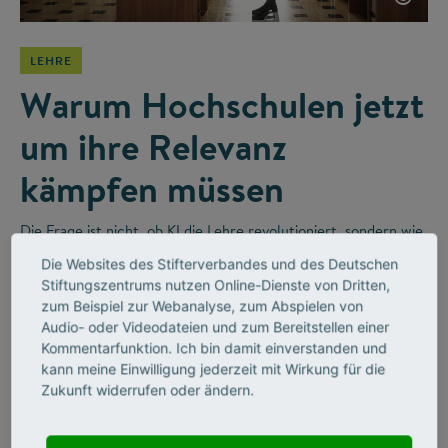
LEHRE
Warum Hochschulen jetzt
um ihre Relevanz
kämpfen müssen
Die Frage ist nicht, ob KI die Lehre revolutioniert, sondern wie
wir sie sinnvoll integrieren. Im Videointerview erzählt der
Die Websites des Stifterverbandes und des Deutschen
Religionswissenschaftler Bernhard Lange vom disruptiven
Stiftungszentrums nutzen Online-Dienste von Dritten,
Wandel in Hochschulen und wie Unternehmen diesen
zum Beispiel zur Webanalyse, zum Abspielen von
befeuern werden.
Audio- oder Videodateien und zum Bereitstellen einer
Kommentarfunktion. Ich bin damit einverstanden und
kann meine Einwilligung jederzeit mit Wirkung für die
Zukunft widerrufen oder ändern.