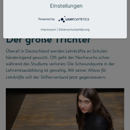
©
Einstellungen
Powered by
LEHRERMANGEL
ZUKUNFTSMISSION BILDUNG
Impressum
|
Datenschutzerklärung
Der große Trichter
Überall in Deutschland werden Lehrkräfte an Schulen
händeringend gesucht. Oft geht der Nachwuchs schon
während des Studiums verloren: Die Schwundquote in der
Lehramtsausbildung ist gewaltig. Mit seiner
Allianz für
will der Stifterverband jetzt gegensteuern.
Lehrkräfte