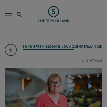
ZUKUNFTSMISSION BILDUNG
LEHRERMANGEL
A
24
EINTRÄGE