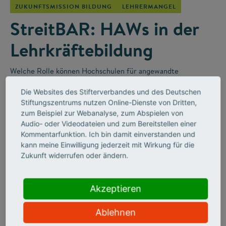
ZUKUNFTSMISSION BILDUNG
LEHRERMANGEL
StreitBAR: HAWs in der
Lehrkräftebildung
Welche Rolle können Hochschulen für angewandte
Wissenschaften (HAWs) in der Lehrkräfteausbildung für die
Die Websites des Stifterverbandes und des Deutschen
Berufsschulen spielen? Darüber wurde in der „StreitBAR“
–
Stiftungszentrums nutzen Online-Dienste von Dritten,
einem Online-Diskussionsformat des Stifterverbandes
–
zum Beispiel zur Webanalyse, zum Abspielen von
leidenschaftlich diskutiert.
Audio- oder Videodateien und zum Bereitstellen einer
Kommentarfunktion. Ich bin damit einverstanden und
kann meine Einwilligung jederzeit mit Wirkung für die
Zukunft widerrufen oder ändern.
Akzeptieren
Ablehnen