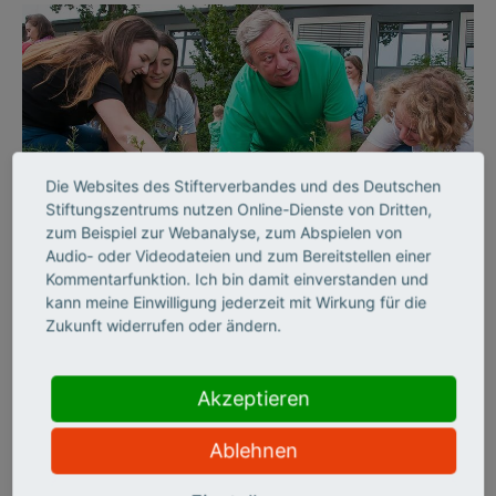
Die Websites des Stifterverbandes und des Deutschen
Stiftungszentrums nutzen Online-Dienste von Dritten,
©
zum Beispiel zur Webanalyse, zum Abspielen von
Audio- oder Videodateien und zum Bereitstellen einer
Kommentarfunktion. Ich bin damit einverstanden und
kann meine Einwilligung jederzeit mit Wirkung für die
AUSSERSCHULISCHES LERNEN
Zukunft widerrufen oder ändern.
„Unsere Filme sollen
nicht nur Wissen
Akzeptieren
vermitteln, sondern auch
Ablehnen
Spaß machen“