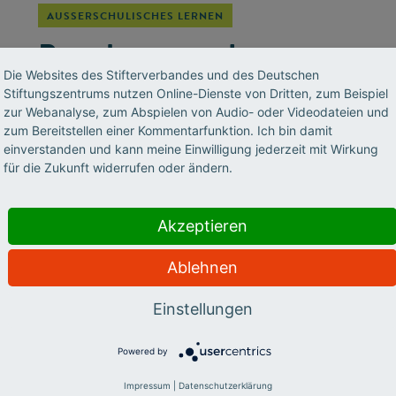
AUSSERSCHULISCHES LERNEN
Begabung und
Die Websites des Stifterverbandes und des Deutschen
Zuwanderung
Stiftungszentrums nutzen Online-Dienste von Dritten, zum Beispiel
zur Webanalyse, zum Abspielen von Audio- oder Videodateien und
Kinder und Jugendliche mit einer
zum Bereitstellen einer Kommentarfunktion. Ich bin damit
einverstanden und kann meine Einwilligung jederzeit mit Wirkung
Zuwanderungsgeschichte haben nicht die
für die Zukunft widerrufen oder ändern.
gleichen Chancen, ihre Begabungen zu
entfalten. Oft hemmen sie sprachliche
Hürden, kulturelle Unterschiede oder auch ein
Akzeptieren
ungeklärter Aufenthaltsstatus. Aber an einem
Ablehnen
fehlt es ganz besonders, erzählt die
Bildungsexpertin Ulrike Leikhof im Think&Do-
Einstellungen
Podcast.
Powered by
Impressum
|
Datenschutzerklärung