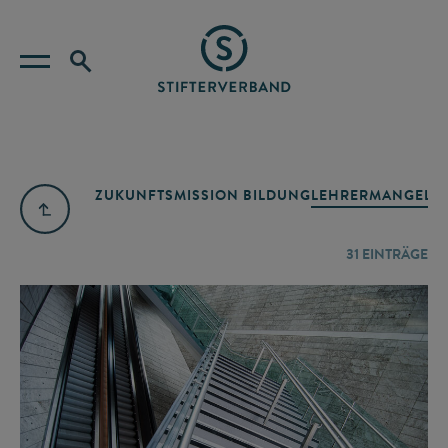
ZUKUNFTSMISSION BILDUNG
LEHRERMANGEL
A
31
EINTRÄGE