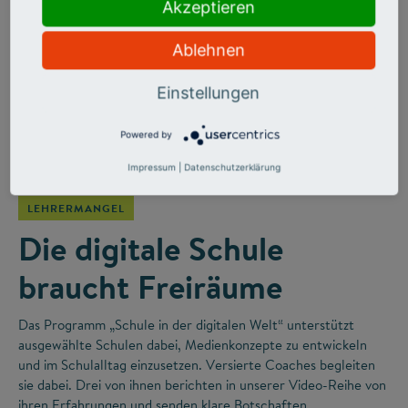
Akzeptieren
Ablehnen
Einstellungen
Powered by
©
Impressum
|
Datenschutzerklärung
LEHRERMANGEL
Die digitale Schule
braucht Freiräume
Das Programm „Schule in der digitalen Welt“ unterstützt
ausgewählte Schulen dabei, Medienkonzepte zu entwickeln
und im Schulalltag einzusetzen. Versierte Coaches begleiten
sie dabei. Drei von ihnen berichten in unserer Video-Reihe von
ihren Erfahrungen und senden klare Botschaften.