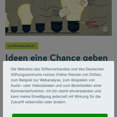
©
LEHRERMANGEL
Ideen eine Chance geben
Die Mathematikerin Kristina Reiss begleitet den Stifterverband
Die Websites des Stifterverbandes und des Deutschen
bei der Initiative Wirkung hoch 100 als Beiratsmitglied. Ein
Stiftungszentrums nutzen Online-Dienste von Dritten,
Gespräch darüber, wie Schulen auf die Herausforderungen
zum Beispiel zur Webanalyse, zum Abspielen von
von der digitalen Revolution bis zum Klimawandel reagieren –
Audio- oder Videodateien und zum Bereitstellen einer
und warum sie darin eine enge Verbindung zur
Kommentarfunktion. Ich bin damit einverstanden und
kann meine Einwilligung jederzeit mit Wirkung für die
Stifterverbands-Initiative sieht.
Zukunft widerrufen oder ändern.