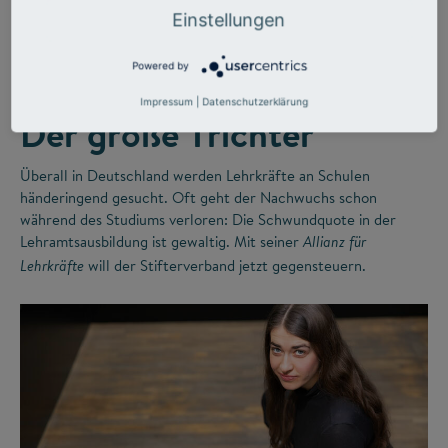
©
Einstellungen
Powered by
LEHRERMANGEL
ZUKUNFTSMISSION BILDUNG
Impressum
|
Datenschutzerklärung
Der große Trichter
Überall in Deutschland werden Lehrkräfte an Schulen
händeringend gesucht. Oft geht der Nachwuchs schon
während des Studiums verloren: Die Schwundquote in der
Lehramtsausbildung ist gewaltig. Mit seiner
Allianz für
will der Stifterverband jetzt gegensteuern.
Lehrkräfte