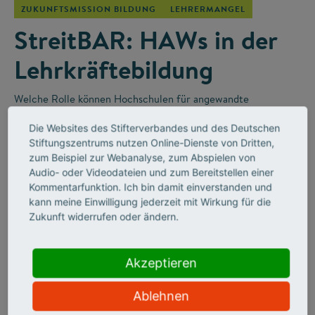
ZUKUNFTSMISSION BILDUNG
LEHRERMANGEL
StreitBAR: HAWs in der
Lehrkräftebildung
Welche Rolle können Hochschulen für angewandte
Wissenschaften (HAWs) in der Lehrkräfteausbildung für die
Die Websites des Stifterverbandes und des Deutschen
Berufsschulen spielen? Darüber wurde in der „StreitBAR“
–
Stiftungszentrums nutzen Online-Dienste von Dritten,
einem Online-Diskussionsformat des Stifterverbandes
–
zum Beispiel zur Webanalyse, zum Abspielen von
leidenschaftlich diskutiert.
Audio- oder Videodateien und zum Bereitstellen einer
Kommentarfunktion. Ich bin damit einverstanden und
kann meine Einwilligung jederzeit mit Wirkung für die
Zukunft widerrufen oder ändern.
Akzeptieren
Ablehnen