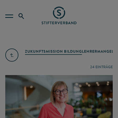
ZUKUNFTSMISSION BILDUNG
LEHRERMANGEL
A
24
EINTRÄGE