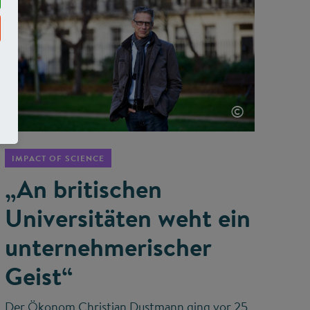
©
IMPACT OF SCIENCE
„An britischen
Universitäten weht ein
unternehmerischer
Geist“
Der Ökonom Christian Dustmann ging vor 25