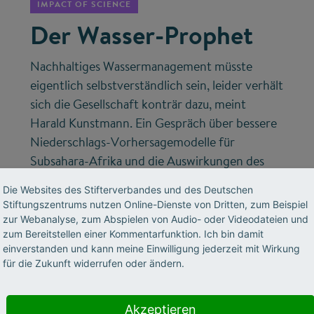
IMPACT OF SCIENCE
Der Wasser-Prophet
Nachhaltiges Wassermanagement müsste
eigentlich selbstverständlich sein, leider verhält
sich die Gesellschaft konträr dazu, meint
Harald Kunstmann. Ein Gespräch über bessere
Niederschlags-Vorhersagemodelle für
Subsahara-Afrika und die Auswirkungen des
Klimawandels auf das deutsche Wassersystem.
Die Websites des Stifterverbandes und des Deutschen
Stiftungszentrums nutzen Online-Dienste von Dritten, zum Beispiel
zur Webanalyse, zum Abspielen von Audio- oder Videodateien und
zum Bereitstellen einer Kommentarfunktion. Ich bin damit
einverstanden und kann meine Einwilligung jederzeit mit Wirkung
für die Zukunft widerrufen oder ändern.
Akzeptieren