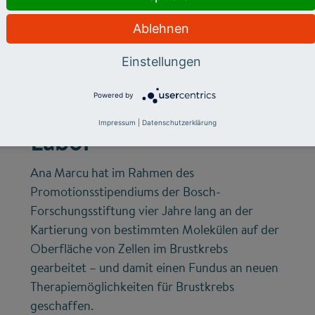
Ablehnen
©
Einstellungen
IMPACT OF SCIENCE
Powered by
Detektivarbeit im
Impressum
|
Datenschutzerklärung
Labor
Ana Marcu hat im Rahmen des
Promotionsstipendiums der Bosch-
Forschungsstiftung vier Jahre lang an der
Kartierung von bestimmten Molekülen auf der
Oberfläche von Zellen im Brustkrebs
gearbeitet – und damit einen Fundus an neuen
Therapiemöglichkeiten für Brustkrebs
geschaffen.