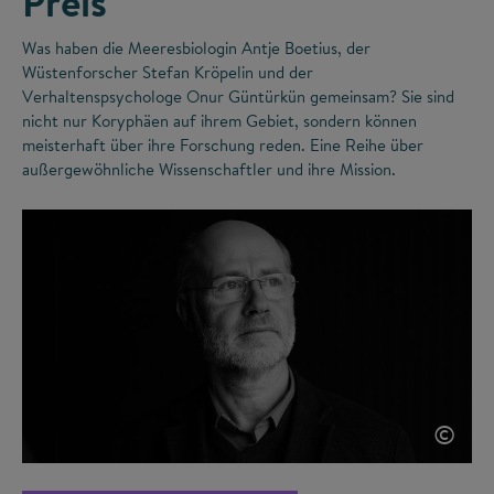
Preis
Was haben die Meeresbiologin Antje Boetius, der
Wüstenforscher Stefan Kröpelin und der
Verhaltenspsychologe Onur Güntürkün gemeinsam? Sie sind
nicht nur Koryphäen auf ihrem Gebiet, sondern können
meisterhaft über ihre Forschung reden. Eine Reihe über
außergewöhnliche Wissenschaftler und ihre Mission.
©