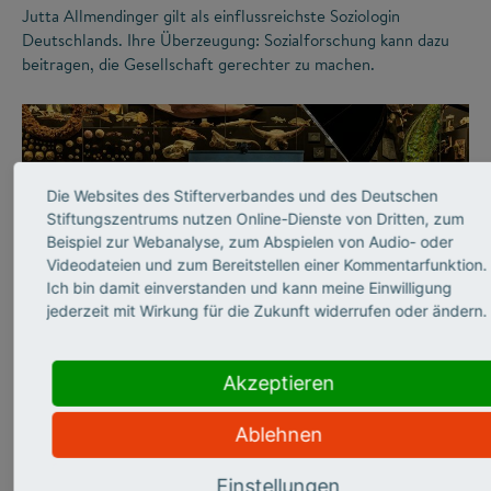
Jutta Allmendinger gilt als einflussreichste Soziologin
Deutschlands. Ihre Überzeugung: Sozialforschung kann dazu
beitragen, die Gesellschaft gerechter zu machen.
Die Websites des Stifterverbandes und des Deutschen
Stiftungszentrums nutzen Online-Dienste von Dritten, zum
Beispiel zur Webanalyse, zum Abspielen von Audio- oder
Videodateien und zum Bereitstellen einer Kommentarfunktion.
Ich bin damit einverstanden und kann meine Einwilligung
jederzeit mit Wirkung für die Zukunft widerrufen oder ändern.
©
Akzeptieren
WISSENSCHAFTSKOMMUNIKATION
Abtauchen in die graue
Ablehnen
Einstellungen