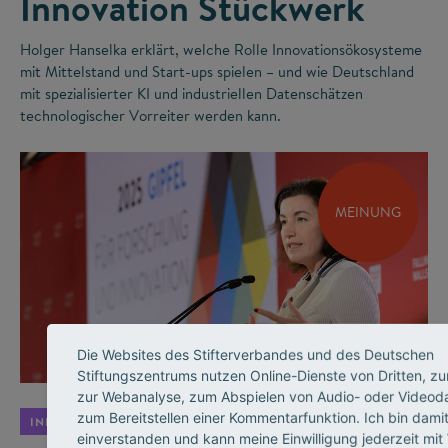
Innovation Stückwerk
Holger Hanselka erklärt, welche Rolle Innovationsökosysteme
mit Mittelstand und Start-ups spielen – und wie Deutschland
mit spezialisierter KI und industriellen Datenschätzen
technologischer Vorreiter werden kann.
MEINUNG
©
Die Websites des Stifterverbandes und des Deutschen
Stiftungszentrums nutzen Online-Dienste von Dritten, zu
zur Webanalyse, zum Abspielen von Audio- oder Videod
zum Bereitstellen einer Kommentarfunktion. Ich bin dami
INNOVATIONSSYSTEM
einverstanden und kann meine Einwilligung jederzeit mit