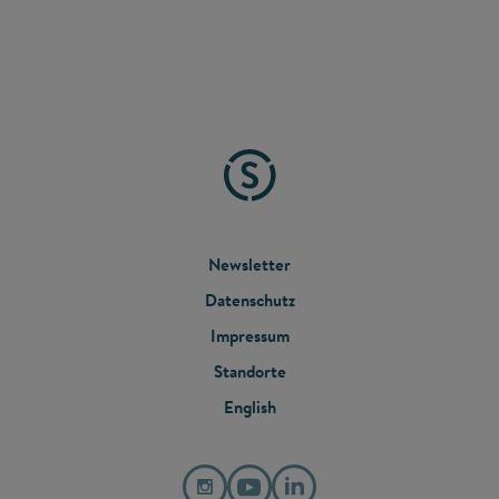
FOOTER
Newsletter
Datenschutz
MENU
Impressum
Standorte
English