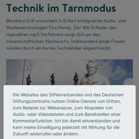
Technik im Tarnmodus
Bernhard Grill entwickelt in Erfurt erfolgreiche Audio- und
Medientechnologien fürs Handy. Der Mit-Erfinder des
legendären mp3-Verfahrens sorgt sich um den
wissenschaftlichen Nachwuchs. Insbesondere junge Frauen
würden durch ein hartes Techniklabel abgeschreckt.
Die Websites des Stifterverbandes und des Deutschen
Stiftungszentrums nutzen Online-Dienste von Dritten,
zum Beispiel zur Webanalyse, zum Abspielen von
Audio- oder Videodateien und zum Bereitstellen einer
©
Kommentarfunktion. Ich bin damit einverstanden und
kann meine Einwilligung jederzeit mit Wirkung für die
Zukunft widerrufen oder ändern.