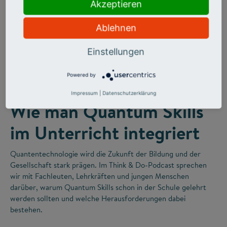
Akzeptieren
Ablehnen
Einstellungen
©
Powered by
FUTURE SKILLS
Impressum
|
Datenschutzerklärung
Wie man Quantum Skills
im Unterricht integriert
Quantentechnologie wird die Zukunft der Bildung und der
Gesellschaft stark prägen. Im Think & Do-Podcast sprechen
wir mit Fachleuten, Lehrkräften und jungen Menschen
darüber, warum Quantum Skills schon in der Schule gelehrt
werden sollten und welche Herausforderungen dabei
bestehen.