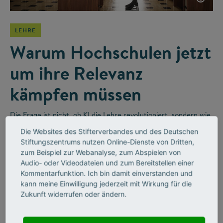
LEHRE
Warum Hochschulen jetzt
um ihre Relevanz
kämpfen müssen
Die Frage ist nicht, ob KI die Lehre revolutioniert, sondern wie
wir sie sinnvoll integrieren. Im Videointerview erzählt der
Die Websites des Stifterverbandes und des Deutschen
Religionswissenschaftler Bernhard Lange vom disruptiven
Stiftungszentrums nutzen Online-Dienste von Dritten,
Wandel in Hochschulen und wie Unternehmen diesen
zum Beispiel zur Webanalyse, zum Abspielen von
befeuern werden.
Audio- oder Videodateien und zum Bereitstellen einer
Kommentarfunktion. Ich bin damit einverstanden und
kann meine Einwilligung jederzeit mit Wirkung für die
Zukunft widerrufen oder ändern.