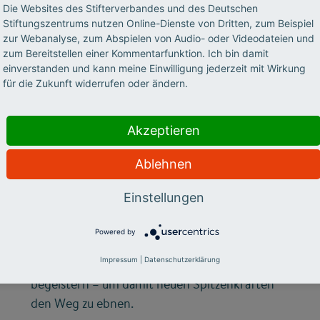
©
Die Websites des Stifterverbandes und des Deutschen
Stiftungszentrums nutzen Online-Dienste von Dritten, zum Beispiel
zur Webanalyse, zum Abspielen von Audio- oder Videodateien und
zum Bereitstellen einer Kommentarfunktion. Ich bin damit
LEHRE
einverstanden und kann meine Einwilligung jederzeit mit Wirkung
Lehrende, die
für die Zukunft widerrufen oder ändern.
begeistern können
Akzeptieren
Lange galt die Forschung und die Länge der
Ablehnen
Publikationsliste als die wichtigste Währung in
einer wissenschaftlichen Karriere. Doch in den
Einstellungen
vergangenen Jahren hat eine ganz andere
Kompetenz zunehmend an Bedeutung
Powered by
gewonnen: den akademischen Nachwuchs mit
Impressum
|
Datenschutzerklärung
guten Lehrveranstaltungen für das Fach zu
begeistern – um damit neuen Spitzenkräften
den Weg zu ebnen.