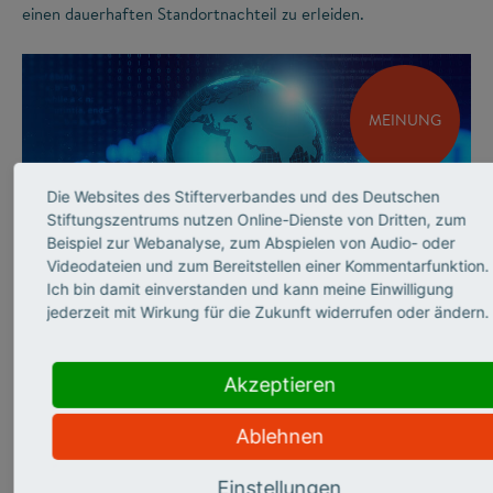
einen dauerhaften Standortnachteil zu erleiden.
MEINUNG
Die Websites des Stifterverbandes und des Deutschen
Stiftungszentrums nutzen Online-Dienste von Dritten, zum
Beispiel zur Webanalyse, zum Abspielen von Audio- oder
Videodateien und zum Bereitstellen einer Kommentarfunktion.
©
Ich bin damit einverstanden und kann meine Einwilligung
jederzeit mit Wirkung für die Zukunft widerrufen oder ändern.
INNOVATIONSSYSTEM
Andrea Frank über
Akzeptieren
sicherheits­relevante
Ablehnen
Forschung
Einstellungen